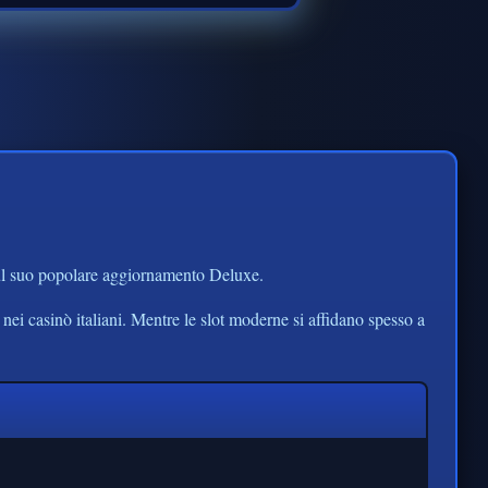
sul suo popolare aggiornamento Deluxe.
i nei casinò italiani. Mentre le slot moderne si affidano spesso a