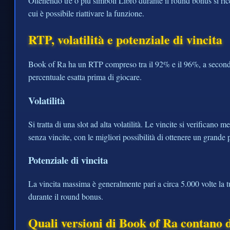
Ottenendo tre o più simboli Libro durante il round bonus si ricev
cui è possibile riattivare la funzione.
RTP, volatilità e potenziale di vincita
Book of Ra ha un RTP compreso tra il 92% e il 96%, a seconda de
percentuale esatta prima di giocare.
Volatilità
Si tratta di una slot ad alta volatilità. Le vincite si verifican
senza vincite, con le migliori possibilità di ottenere un grande 
Potenziale di vincita
La vincita massima è generalmente pari a circa 5.000 volte la tua
durante il round bonus.
Quali versioni di Book of Ra contano 