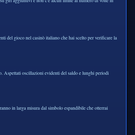
ti giri aggiuntivi e non c'è alcun limite al numero di volte in
 del gioco nel casinò italiano che hai scelto per verificare la
. Aspettati oscillazioni evidenti del saldo e lunghi periodi
nderanno in larga misura dal simbolo espandibile che otterrai