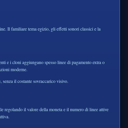
. Il familiare tema egizio, gli effetti sonori classici e la
enti e i cloni aggiungano spesso linee di pagamento extra o
tazioni moderne.
, senza il costante sovraccarico visivo.
e regolando il valore della moneta e il numero di linee attive
ttiva.