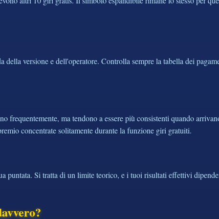
ono altri 10 giri gratis. Il simbolo espandibile rimane lo stesso per ques
lla versione e dell'operatore. Controlla sempre la tabella dei pagamenti
o meno frequentemente, ma tendono a essere più consistenti quando arrivano
premio concentrate solitamente durante la funzione giri gratuiti.
 puntata. Si tratta di un limite teorico, e i tuoi risultati effettivi dipe
davvero?