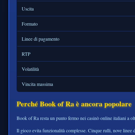
Uscita
Formato
Linee di pagamento
RTP
Volatilità
Vincita massima
Perché Book of Ra è ancora popolare
Book of Ra resta un punto fermo nei casinò online italiani a oltr
Il gioco evita funzionalità complesse. Cinque rulli, nove linee