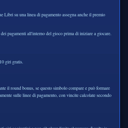
que Libri su una linea di pagamento assegna anche il premio
 dei pagamenti all'interno del gioco prima di iniziare a giocare.
0 giri gratis.
rante il round bonus, se questo simbolo compare e può formare
amente sulle linee di pagamento, con vincite calcolate secondo