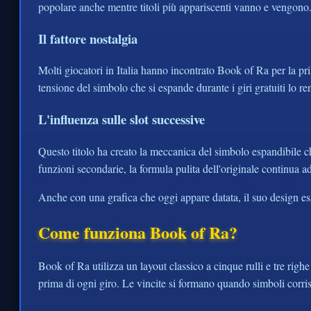
popolare anche mentre titoli più appariscenti vanno e vengono
Il fattore nostalgia
Molti giocatori in Italia hanno incontrato Book of Ra per la prima
tensione del simbolo che si espande durante i giri gratuiti lo 
L'influenza sulle slot successive
Questo titolo ha creato la meccanica del simbolo espandibile c
funzioni secondarie, la formula pulita dell'originale continua ad
Anche con una grafica che oggi appare datata, il suo design essen
Come funziona Book of Ra?
Book of Ra utilizza un layout classico a cinque rulli e tre righ
prima di ogni giro. Le vincite si formano quando simboli corri