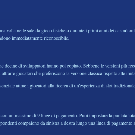
.
 volta nelle sale da gioco fisiche o durante i primi anni dei casinò online
rendono immediatamente riconoscibile.
he decine di sviluppatori hanno poi copiato. Sebbene le versioni più rec
 attrarre giocatori che preferiscono la versione classica rispetto alle imi
ziale attrae i giocatori alla ricerca di un'esperienza di slot tradizionale
e con un massimo di 9 linee di pagamento. Puoi impostare la puntata total
spondenti compaiono da sinistra a destra lungo una linea di pagamento a